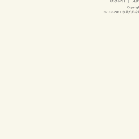
联系我们
|
无
Copyrig
©2003-2011
水果奶奶论