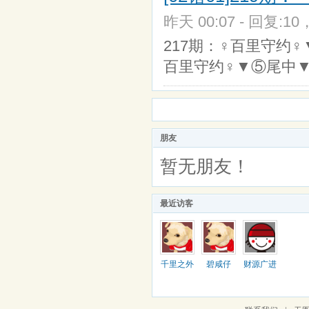
昨天 00:07 - 回复:10
217期：♀百里守约♀▼
百里守约♀▼⑤尾中▼0+
朋友
暂无朋友！
最近访客
千里之外
碧咸仔
财源广进
国
⑧