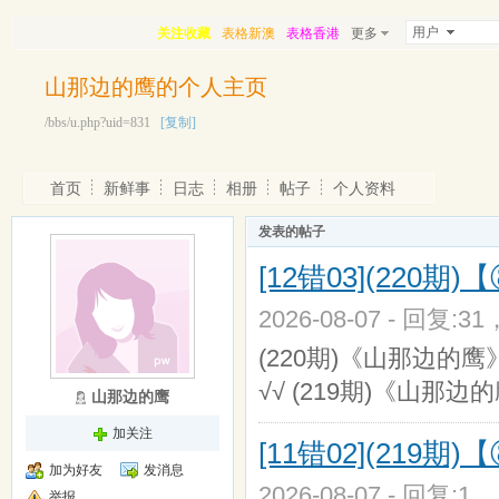
用户
关注收藏
表格新澳
表格香港
更多
山那边的鹰的个人主页
/bbs/u.php?uid=831
[复制]
首页
新鲜事
日志
相册
帖子
个人资料
发表的帖子
[12错03](220
2026-08-07 - 回复:3
(220期)《山那边的
√√ (219期)《山那
山那边的鹰
加关注
[11错02](219
加为好友
发消息
2026-08-07 - 回复:1
举报