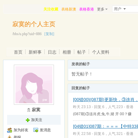
用户
关注收藏
表格新澳
表格香港
更多
寂寞的个人主页
/bbs/u.php?uid=886
[复制]
首页
新鲜事
日志
相册
帖子
个人资料
发表的帖子
暂无帖子！
回复的帖子
[00错00](087期)更新快，③连
昨天 23:13 - 回复:6，人气:223 -
香港
寂寞
(087期)③连肖虎,兔,牛,猪 开 00？赚
加关注
[04错01]087期：＝＝＝【中特3
加为好友
发消息
昨天 22:58 - 回复:6，人气:321 -
香港
举报